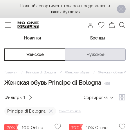
Полный ассортимент товаров представлен в
наших Аутлетах
Новинки
Бренды
женское
мужское
Главная
Principe di Bologna
Женская обувь
Женская обувь Princ
Женская обувь Principe di Bologna
486
Фильтры
1
Сортировка
Principe di Bologna
Очистить всё
-70%
-70%