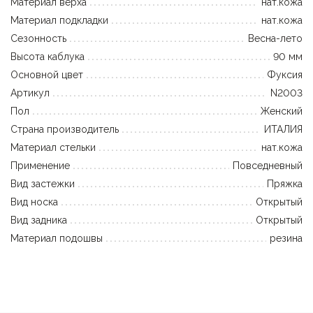
Материал верха
нат.кожа
Материал подкладки
нат.кожа
Сезонность
Весна-лето
Высота каблука
90 мм
Основной цвет
Фуксия
Артикул
N2003
Пол
Женский
Страна производитель
ИТАЛИЯ
Материал стельки
нат.кожа
Применение
Повседневный
Вид застежки
Пряжка
Вид носка
Открытый
Вид задника
Открытый
Материал подошвы
резина