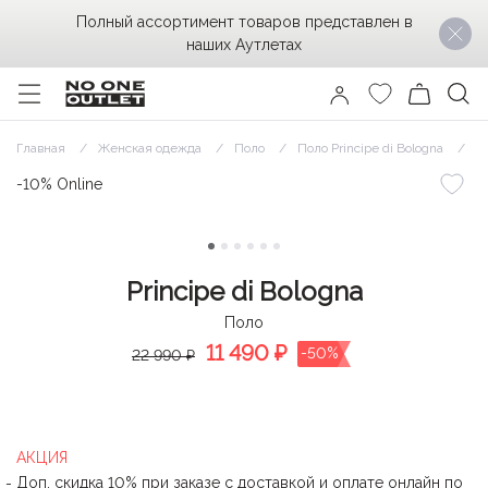
Полный ассортимент товаров представлен в
наших Аутлетах
Главная
Женская одежда
Поло
Поло Principe di Bologna
По
-10% Online
Principe di Bologna
Поло
11 490
₽
-50%
22 990 ₽
АКЦИЯ
Доп. скидка 10% при заказе с доставкой и оплате онлайн по