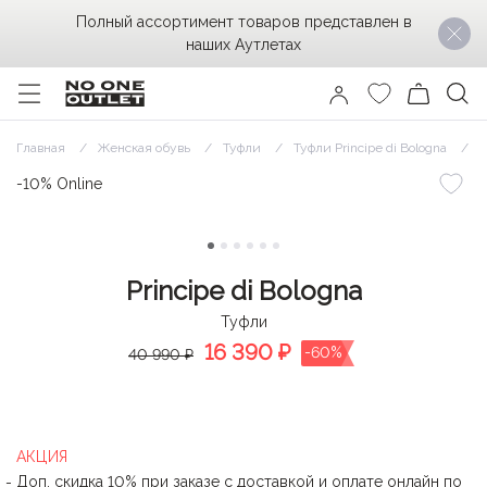
Полный ассортимент товаров представлен в
наших Аутлетах
Главная
Женская обувь
Туфли
Туфли Principe di Bologna
Т
-10% Online
Principe di Bologna
Туфли
16 390
₽
-60%
40 990 ₽
АКЦИЯ
Доп. скидка 10% при заказе с доставкой и оплате онлайн по