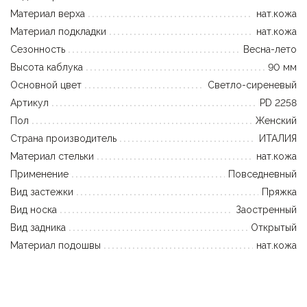
Материал верха
нат.кожа
Материал подкладки
нат.кожа
Сезонность
Весна-лето
Высота каблука
90 мм
Основной цвет
Светло-сиреневый
Артикул
PD 2258
Пол
Женский
Страна производитель
ИТАЛИЯ
Материал стельки
нат.кожа
Применение
Повседневный
Вид застежки
Пряжка
Вид носка
Заостренный
Вид задника
Открытый
Материал подошвы
нат.кожа