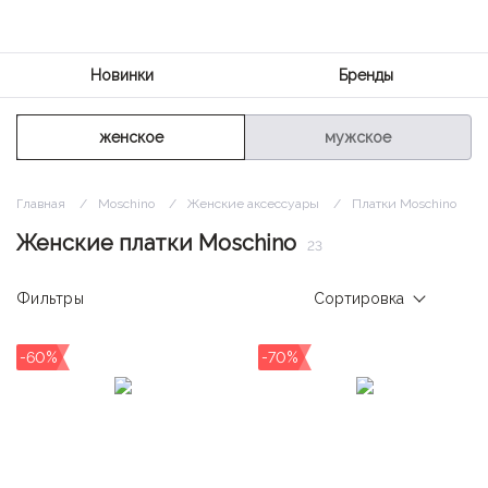
Новинки
Бренды
женское
мужское
Главная
Moschino
Женские аксессуары
Платки Moschino
Женские платки Moschino
23
Фильтры
Сортировка
-60%
-70%