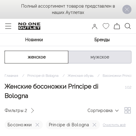
Полный ассортимент товаров представлен в
наших Аутлетах
Новинки
Бренды
женское
мужское
Главная
Principe di Bologna
Женская обувь
Босоножки Principe
Женские босоножки Principe di
102
Bologna
Фильтры
2
Сортировка
Босоножки
Principe di Bologna
Очистить всё