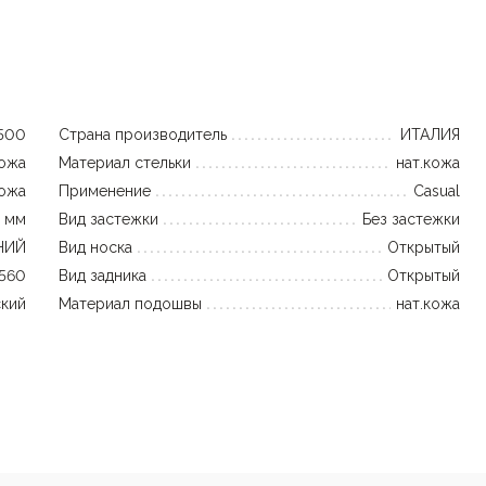
500
Страна производитель
ИТАЛИЯ
кожа
Материал стельки
нат.кожа
кожа
Применение
Casual
 мм
Вид застежки
Без застежки
НИЙ
Вид носка
Открытый
560
Вид задника
Открытый
кий
Материал подошвы
нат.кожа