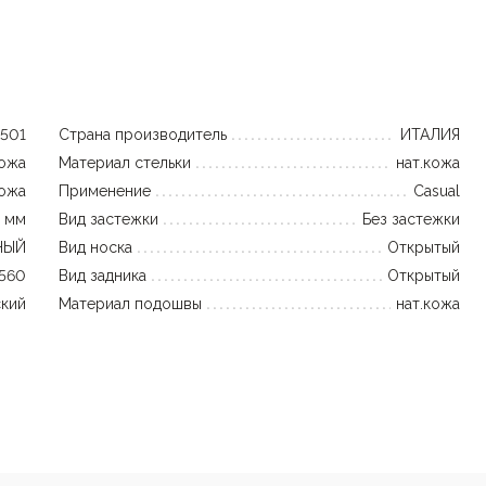
3501
Страна производитель
ИТАЛИЯ
кожа
Материал стельки
нат.кожа
кожа
Применение
Casual
 мм
Вид застежки
Без застежки
НЫЙ
Вид носка
Открытый
560
Вид задника
Открытый
кий
Материал подошвы
нат.кожа