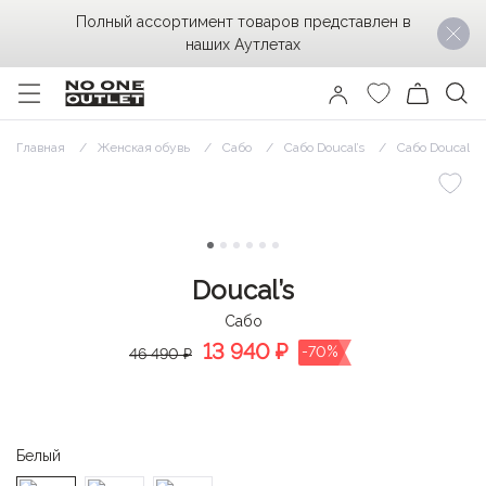
Полный ассортимент товаров представлен в
наших Аутлетах
Главная
Женская обувь
Сабо
Сабо Doucal’s
Сабо Doucal’s 
Doucal’s
Сабо
13 940
₽
-70%
46 490 ₽
Белый