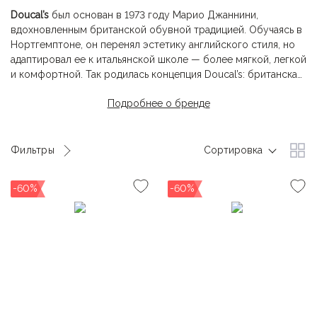
Doucal’s
был основан в 1973 году Марио Джаннини,
вдохновленным британской обувной традицией. Обучаясь в
Нортгемптоне, он перенял эстетику английского стиля, но
адаптировал ее к итальянской школе — более мягкой, легкой
и комфортной. Так родилась концепция Doucal’s: британская
сдержанность, выраженная в итальянском исполнении.
Подробнее о бренде
Бренд остается семейным и по сей день. Под руководством
Джанни и Джерри Джаннини
Doucal’s
сохраняет баланс
между традициями ручного производства и современными
Фильтры
Сортировка
технологиями, продолжая выпускать коллекции, в которых
элегантность и комфорт равнозначны. Обувь
-60%
-60%
изготавливается в Италии с особым вниманием к
материалам, посадке и деталям.
В подтверждение значимости своей истории семья
Джаннини выделила целое крыло в своей штаб-квартире
под музейный архив, в котором хранится более 3 000
изделий, эскизов и набросков. Эта коллекция, одна из
немногих в Италии, полностью посвященная современной
мужской моде, стала хранительницей истории
Doucal’s
,