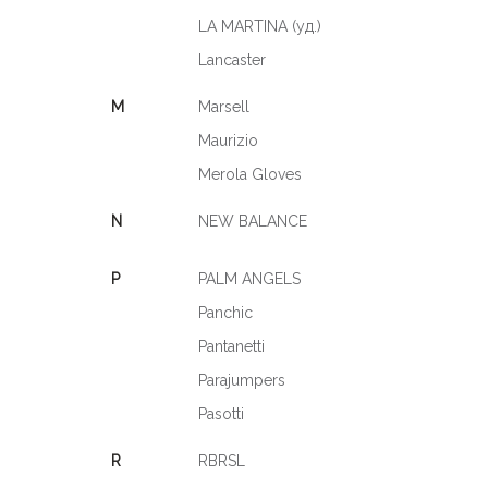
LA MARTINA (уд.)
Lancaster
M
Marsell
Maurizio
Merola Gloves
N
NEW BALANCE
P
PALM ANGELS
Panchic
Pantanetti
Parajumpers
Pasotti
R
RBRSL