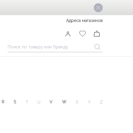
Адреса магазинов
R
S
V
W
T
U
X
Y
Z