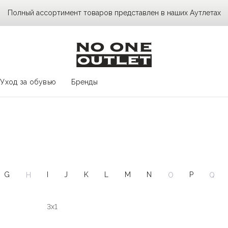
Полный ассортимент товаров представлен в наших Аутлетах
Уход за обувью
Бренды
G
I
J
K
L
M
N
P
H
O
Q
3x1