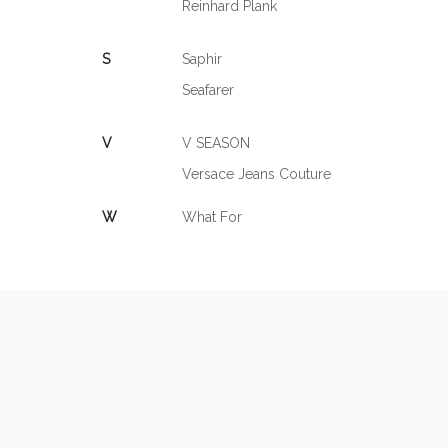
Reinhard Plank
S
Saphir
Seafarer
V
V SEASON
Versace Jeans Couture
W
What For