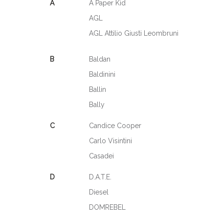
A
A Paper Kid
AGL
AGL Attilio Giusti Leombruni
B
Baldan
Baldinini
Ballin
Bally
C
Candice Cooper
Carlo Visintini
Casadei
D
D.A.T.E.
Diesel
DOMREBEL