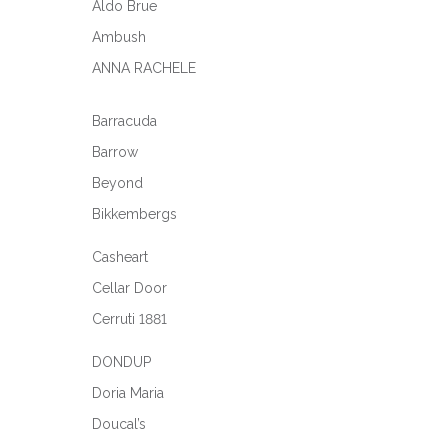
Aldo Brue
Ambush
ANNA RACHELE
Barracuda
Barrow
Beyond
Bikkembergs
Casheart
Cellar Door
Cerruti 1881
DONDUP
Doria Maria
Doucal’s