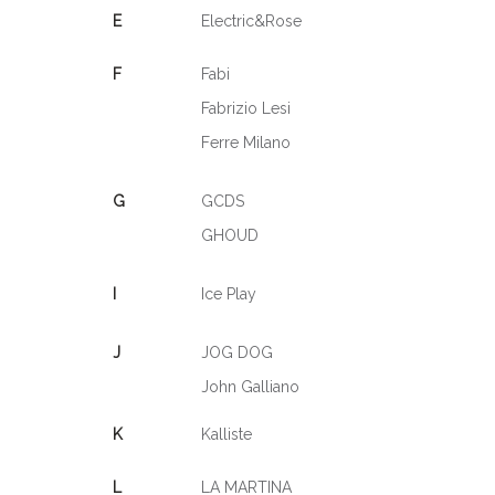
E
Electric&Rose
F
Fabi
Fabrizio Lesi
Ferre Milano
G
GCDS
GHOUD
I
Ice Play
J
JOG DOG
John Galliano
K
Kalliste
L
LA MARTINA