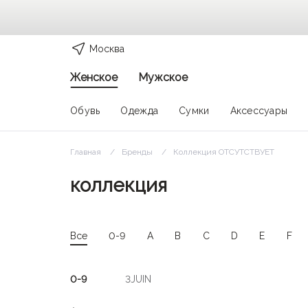
Москва
Женское
Мужское
Обувь
Одежда
Сумки
Аксессуары
Главная
Бренды
Коллекция ОТСУТСТВУЕТ
коллекция
Все
0-9
A
B
C
D
E
F
0-9
3JUIN